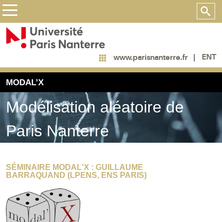
ENT
www.parisnanterre.fr
MODAL’X
Modélisation aléatoire de
Paris Nanterre
SÉMINAIRE MODAL'X : GUILLAUME
BARRAQUAND (LPENS, ENS PARIS)