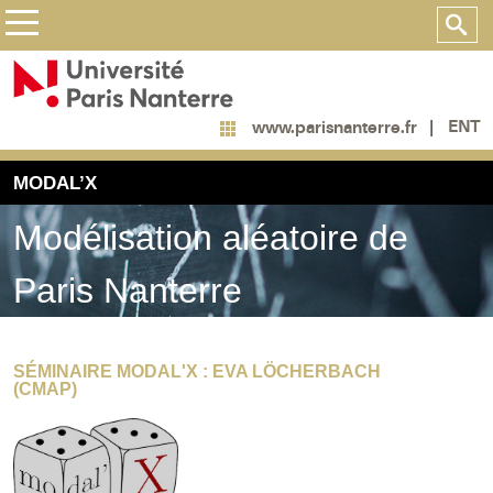
ENT
www.parisnanterre.fr
MODAL’X
Modélisation aléatoire de
Paris Nanterre
SÉMINAIRE MODAL'X : EVA LÖCHERBACH
(CMAP)