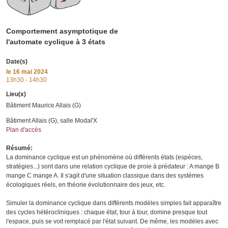
Comportement asymptotique de
l'automate cyclique à 3 états
Date(s)
le
16 mai 2024
13h30 - 14h30
Lieu(x)
Bâtiment Maurice Allais (G)
Bâtiment Allais (G), salle Modal'X
Plan d'accès
Résumé:
La dominance cyclique est un phénomène où différents états (espèces,
stratégies...) sont dans une relation cyclique de proie à prédateur : A mange B
mange C mange A. Il s'agit d'une situation classique dans des systèmes
écologiques réels, en théorie évolutionnaire des jeux, etc.
Simuler la dominance cyclique dans différents modèles simples fait apparaître
des cycles hétérocliniques : chaque état, tour à tour, domine presque tout
l'espace, puis se voit remplacé par l'état suivant. De même, les modèles avec