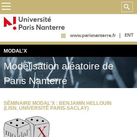
ENT
www.parisnanterre.fr
MODAL’X
Modélisation aléatoire de
Paris Nanterre
SÉMINAIRE MODAL'X : BENJAMIN HELLOUIN
(LISN, UNIVERSITÉ PARIS-SACLAY)