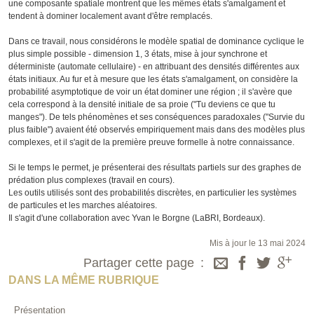
une composante spatiale montrent que les mêmes états s'amalgament et
tendent à dominer localement avant d'être remplacés.
Dans ce travail, nous considérons le modèle spatial de dominance cyclique le
plus simple possible - dimension 1, 3 états, mise à jour synchrone et
déterministe (automate cellulaire) - en attribuant des densités différentes aux
états initiaux. Au fur et à mesure que les états s'amalgament, on considère la
probabilité asymptotique de voir un état dominer une région ; il s'avère que
cela correspond à la densité initiale de sa proie ("Tu deviens ce que tu
manges"). De tels phénomènes et ses conséquences paradoxales ("Survie du
plus faible") avaient été observés empiriquement mais dans des modèles plus
complexes, et il s'agit de la première preuve formelle à notre connaissance.
Si le temps le permet, je présenterai des résultats partiels sur des graphes de
prédation plus complexes (travail en cours).
Les outils utilisés sont des probabilités discrètes, en particulier les systèmes
de particules et les marches aléatoires.
Il s'agit d'une collaboration avec Yvan le Borgne (LaBRI, Bordeaux).
Mis à jour le 13 mai 2024
Partager cette page
DANS LA MÊME RUBRIQUE
Présentation