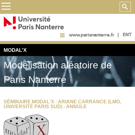
ENT
www.parisnanterre.fr
MODAL’X
Modélisation aléatoire de
Paris Nanterre
SÉMINAIRE MODAL'X : ARIANE CARRANCE (LMO,
UNIVERSITÉ PARIS SUD) - ANNULE