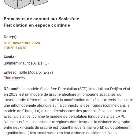
Processus de contact sur Scale-free
Percolation en espace continue
Date(s)
le
21 novembre 2024
13h30-14h30
Lieu(x)
Bâtiment Maurice Allais (G)
Entresol, salle Modal'X (E-27)
Plan d'accès
Résumé :
Le modèle Scale-free Percolation (SFP), introduit par Deijfen et al.
en 2013, est un modèle de graphe aléatoire inhomogène spatialisé, qui
s'avère particulièrement adapté à la modélisation des réseaux réels. Il associe
une inhomogénéité aléatoire sur la connectivité des nœuds (comme dans le
modèle de Chung-Lu) et une décroissance des probabilités de connexion
avec la distance (comme le modèle de percolation longue distance LRP).
Nous nous focalisons sur deux régimes dans lesquels la distance de graphe
entre deux nœuds du graphe est logarithmique (small-world) ou doublement
logarithmique (ultra-small-world) en leur distance euclidienne. Nous